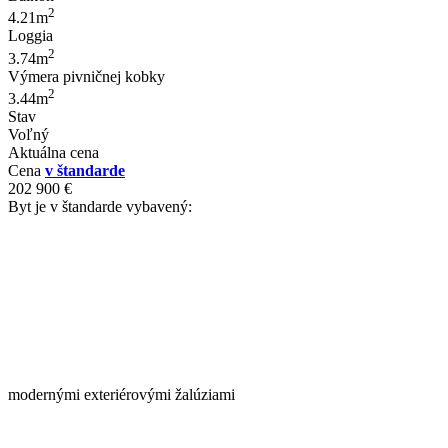
2
4.21m
Loggia
2
3.74m
Výmera pivničnej kobky
2
3.44m
Stav
Voľný
Aktuálna cena
Cena
v štandarde
202 900 €
Byt je v štandarde vybavený:
modernými exteriérovými žalúziami