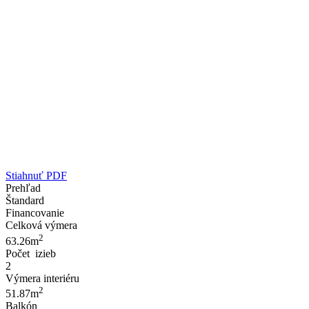
Stiahnuť PDF
Prehľad
Štandard
Financovanie
Celková výmera
2
63.26m
Počet izieb
2
Výmera interiéru
2
51.87m
Balkón