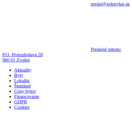
predaj@zelenyhaj.sk
Predajné miesto:
P.O. Hviezdoslava 28
960 01 Zvolen
Aktuality
Byty
Lokalita
Štandard
Ceny bytov
Financovanie
GDPR
Cookies