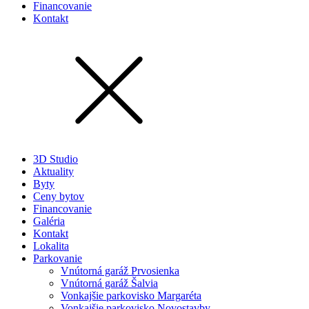
Financovanie
Kontakt
3D Studio
Aktuality
Byty
Ceny bytov
Financovanie
Galéria
Kontakt
Lokalita
Parkovanie
Vnútorná garáž Prvosienka
Vnútorná garáž Šalvia
Vonkajšie parkovisko Margaréta
Vonkajšie parkovisko Novostavby