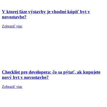
V ktorej fáze výstavby je vhodné kúpiť byt v
novostavbe?
Zobraziť viac
Checklist pre developera: čo sa pýtať, ak kupujete
nový byt v novostavbe?
Zobraziť viac