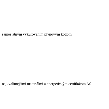
samostatným vykurovaním plynovým kotlom
najkvalitnejšími materiálmi a energetickým certifkátom A0