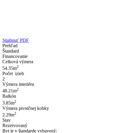
Stiahnuť PDF
Prehľad
Štandard
Financovanie
Celková výmera
2
54.35m
Počet izieb
2
Výmera interiéru
2
48.21m
Balkón
2
3.85m
Výmera pivničnej kobky
2
2.29m
Stav
Rezervovaný
Byt je v štandarde vybavený: