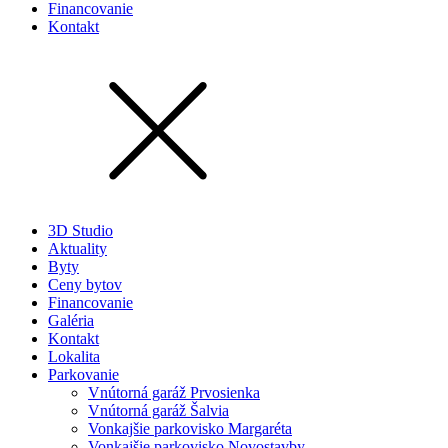
Financovanie
Kontakt
3D Studio
Aktuality
Byty
Ceny bytov
Financovanie
Galéria
Kontakt
Lokalita
Parkovanie
Vnútorná garáž Prvosienka
Vnútorná garáž Šalvia
Vonkajšie parkovisko Margaréta
Vonkajšie parkovisko Novostavby