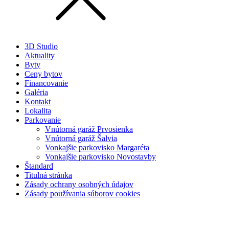
3D Studio
Aktuality
Byty
Ceny bytov
Financovanie
Galéria
Kontakt
Lokalita
Parkovanie
Vnútorná garáž Prvosienka
Vnútorná garáž Šalvia
Vonkajšie parkovisko Margaréta
Vonkajšie parkovisko Novostavby
Štandard
Titulná stránka
Zásady ochrany osobných údajov
Zásady používania súborov cookies