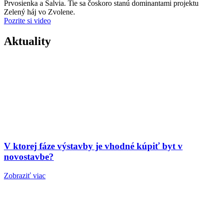
Prvosienka a Šalvia. Tie sa čoskoro stanú dominantami projektu
Zelený háj vo Zvolene.
Pozrite si video
Aktuality
V ktorej fáze výstavby je vhodné kúpiť byt v
novostavbe?
Zobraziť viac