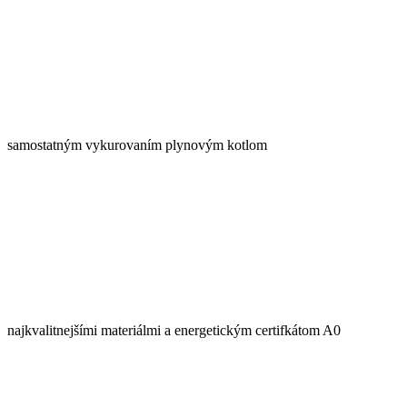
samostatným vykurovaním plynovým kotlom
najkvalitnejšími materiálmi a energetickým certifkátom A0