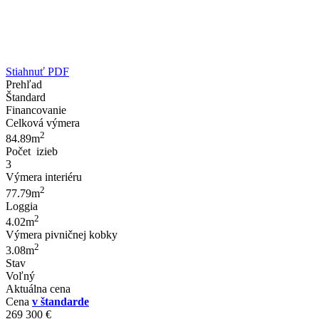
Stiahnuť PDF
Prehľad
Štandard
Financovanie
Celková výmera
2
84.89m
Počet izieb
3
Výmera interiéru
2
77.79m
Loggia
2
4.02m
Výmera pivničnej kobky
2
3.08m
Stav
Voľný
Aktuálna cena
Cena
v štandarde
269 300 €