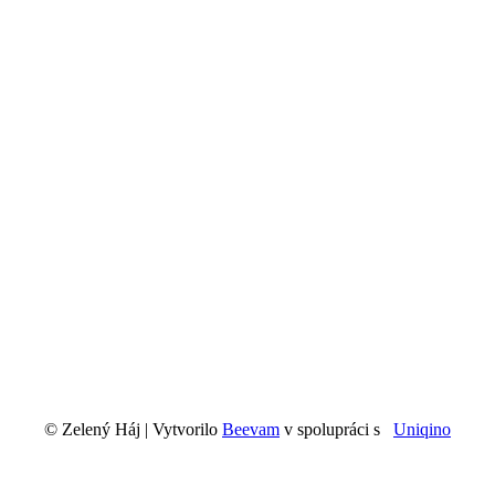
© Zelený Háj
| Vytvorilo
Beevam
v spolupráci s
Uniqino