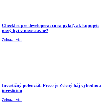
Checklist pre developera: čo sa pýtať, ak kupujete
nový byt v novostavbe?
Zobraziť viac
Investičný potenciál: Prečo je Zelený háj výhodnou
investíciou
Zobraziť viac