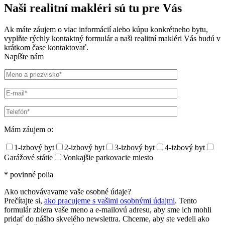
Naši realitní makléri sú tu pre Vás
Ak máte záujem o viac informácií alebo kúpu konkrétneho bytu,
vyplňte rýchly kontaktný formulár a naši realitní makléri Vás budú v
krátkom čase kontaktovať.
Napíšte nám
Mám záujem o:
1-izbový byt
2-izbový byt
3-izbový byt
4-izbový byt
Garážové státie
Vonkajšie parkovacie miesto
* povinné polia
Ako uchovávavame vaše osobné údaje?
Prečítajte si,
ako pracujeme s vašimi osobnými údajmi
. Tento
formulár zbiera vaše meno a e-mailovú adresu, aby sme ich mohli
pridať do nášho skvelého newslettra. Chceme, aby ste vedeli ako